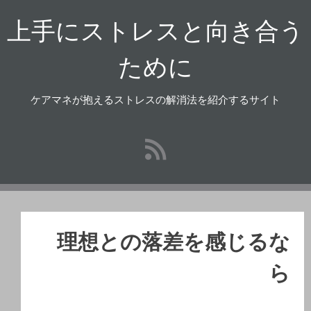
コ
上手にストレスと向き合う
ン
テ
ン
ために
ツ
へ
ケアマネが抱えるストレスの解消法を紹介するサイト
ス
キ
ッ
プ
理想との落差を感じるな
ら