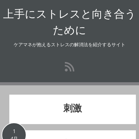
コ
上手にストレスと向き合う
ン
テ
ン
ために
ツ
へ
ケアマネが抱えるストレスの解消法を紹介するサイト
ス
キ
ッ
プ
刺激
1
4月